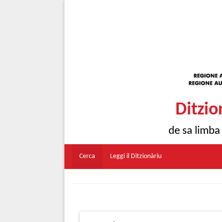
Ditzio
de sa limba
Cerca
Leggi il Ditzionàriu