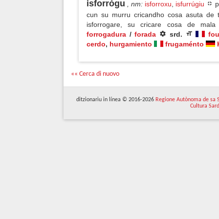
isforrógu
, nm
:
isforroxu
,
isfurrúgiu
p
cun su murru cricandho cosa asuta de t
isforrogare, su cricare cosa de ma
forrogadura
/
forada
srd.
fou
cerdo
,
hurgamiento
frugaménto
«« Cerca di nuovo
ditzionariu in línea © 2016-2026
Regione Autònoma de sa 
Cultura Sar