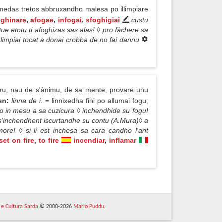
medas tretos abbruxandho malesa po illimpiare
ighinare
,
afogae
,
infogai
,
sfoghigiai
custu
ue etotu ti afoghizas sas alas! ◊ pro fàchere sa
limpiai tocat a donai crobba de no fai dannu
rru; nau de s'ànimu, de sa mente, provare unu
sn:
linna de i.
= linnixedha fini po allumai fogu;
o in mesu a sa cuzicura ◊ inchendhide su fogu!
s s'inchendhent iscurtandhe su contu (A.Mura)◊ a
re! ◊ si li est inchesa sa cara candho l'ant
set on fire
,
to fire
incendiar
,
inflamar
 e Cultura Sarda
© 2000-2026
Mario Puddu
.