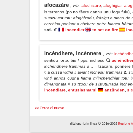
afocazàre
, vrb
:
afochizare
,
afoghigiai
,
afogh
is terrenos (po no fàere dannu unu fogu fuiu)
suelzu est totu afoghizadu, fràzigu e pienu de 
carchina poniant a còchere petra bianca bàtoro
srd.
incendier
to set on fire
inc
incèndhere, incènnere
, vrb
:
inchèndh
sentidu forte, biu / pps. inchesu
achèndhe
inchèndhere frammas a…
= tzacare, pònnere
◊ a cussa vidha li aviant inchesu frammas
2.
s'
vinti annos cudha fiama m'inchendhiat totu 
dimandhata ◊ su tzocu de s'istuturrada inchend
incendiare
,
entusiasmarsi
anzünden
,
si
«« Cerca di nuovo
ditzionariu in línea © 2016-2026
Regione A