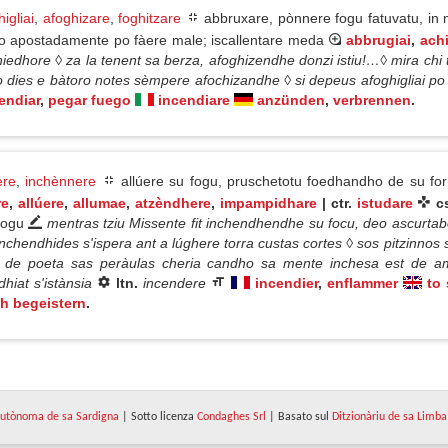
igliai
,
afoghizare
,
foghitzare
abbruxare, pònnere fogu fatuvatu, in 
, o apostadamente po fàere male; iscallentare meda
abbrugiai
,
ach
niedhore ◊ za la tenent sa berza, afoghizendhe donzi istiu!…◊ mira chi t
 dies e bàtoro notes sèmpere afochizandhe ◊ si depeus afoghigliai po 
endiar
,
pegar fuego
incendiare
anzünden
,
verbrennen
.
ere
,
inchènnere
allúere su fogu, pruschetotu foedhandho de su fo
re
,
allúere
,
allumae
,
atzèndhere
,
impampidhare
| ctr.
istudare
c
 fogu
mentras tziu Missente fit inchendhendhe su focu, deo ascurtab
inchendhides s'ispera ant a lúghere torra custas cortes ◊ sos pitzinno
◊ de poeta sas peràulas cheria candho sa mente inchesa est de amo
hiat s'istànsia
ltn.
incendere
incendier
,
enflammer
to 
ch begeistern
.
utònoma de sa Sardigna
| Sotto licenza
Condaghes Srl
| Basato sul
Ditzionàriu de sa Limba