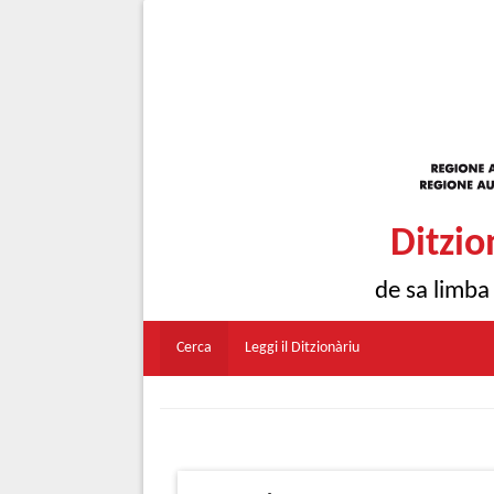
Ditzio
de sa limba
Cerca
Leggi il Ditzionàriu