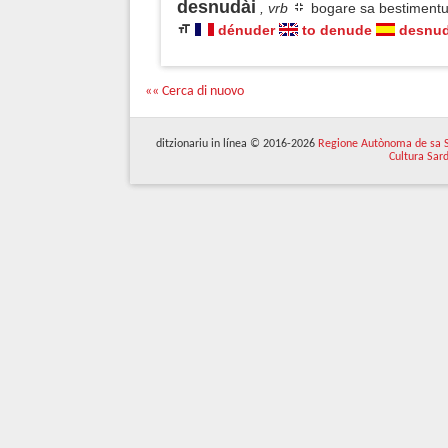
desnudài
, vrb
bogare sa bestiment
dénuder
to denude
desnud
«« Cerca di nuovo
ditzionariu in línea © 2016-2026
Regione Autònoma de sa 
Cultura Sar