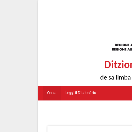
Ditzio
de sa limba
Cerca
Leggi il Ditzionàriu