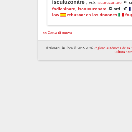
isculuzonàre
, vrb
:
iscuruzonare
cr
fodichinare
,
iscrucuzonare
srd.
low
rebuscar en los rincones
fru
«« Cerca di nuovo
ditzionariu in línea © 2016-2026
Regione Autònoma de sa 
Cultura Sar