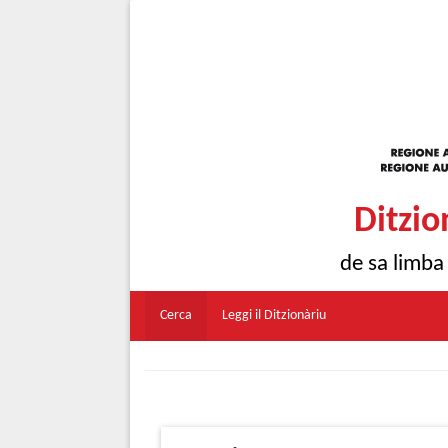
Ditzio
de sa limba
Cerca
Leggi il Ditzionàriu