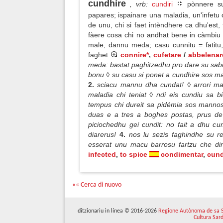
cundhíre
, vrb
:
cundiri
pònnere su
papares; ispainare una maladia, un'infetu 
de unu, chi si faet intèndhere ca dhu'est
fàere cosa chi no andhat bene in càmbiu d
male, dannu meda; casu cunnitu = fatitu, 
faghet
connire*
,
cufetare
/
abbelenar
meda: bastat paghitzedhu pro dare su sabo
bonu ◊ su casu si ponet a cundhire sos m
2.
sciacu mannu dha cundat! ◊ arrori m
maladia chi teniat ◊ ndi eis cundiu sa 
tempus chi dureit sa pidémia sos mannos
duas e a tres a boghes postas, prus de
piciochedhu gei cundit: no fait a dhu cu
diarerus!
4.
nos lu sezis faghindhe su r
esserat unu macu barrosu fartzu che din
infected
,
to spice
condimentar
,
cund
«« Cerca di nuovo
ditzionariu in línea © 2016-2026
Regione Autònoma de sa 
Cultura Sar