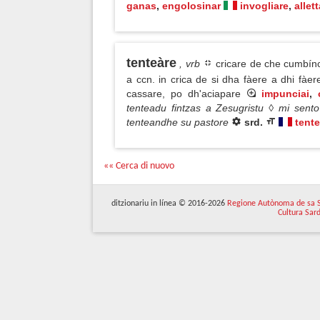
ganas
,
engolosinar
invogliare
,
allet
tenteàre
, vrb
cricare de che cumbínc
a ccn. in crica de si dha fàere a dhi fàe
cassare, po dh'aciapare
impunciai
,
tenteadu fintzas a Zesugristu ◊ mi sent
tenteandhe su pastore
srd.
tente
«« Cerca di nuovo
ditzionariu in línea © 2016-2026
Regione Autònoma de sa 
Cultura Sar