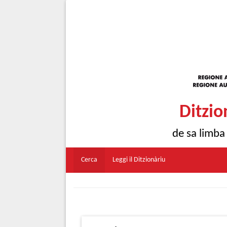
Ditzio
de sa limba
Cerca
Leggi il Ditzionàriu