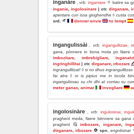
inganàre
, vrb
:
inganiare
batire sa g
inganie
,
ingolosinare
| ctr.
dirganare
,
i
apentare cun issa gioghendhe ◊ custa cos
srd.
donner envie
to tempt
ingangulissài
, vrb
:
ingangulitzae
,
i
gana, pònnere in bona mota po fàere 
imbozitare
,
imbrebigliare
,
inganatz
ingringhillitai
| ctr.
dirganare
,
irbozare
ingrangullitzat! ◊ si no dhus ingrangullitzas
fai atra ◊ oi is pipius me in iscola bin
ingangulissau su chi dhi at contau su c
meter ganas
,
animar
invogliare
a
ingolosinàre
, vrb
:
ingulosinai
,
ingul
praghent meda, fàere bènnere sa gana d
praghent
imbozare
,
inganare
,
inga
dirganare
,
irbozare
spn.
engolisinar