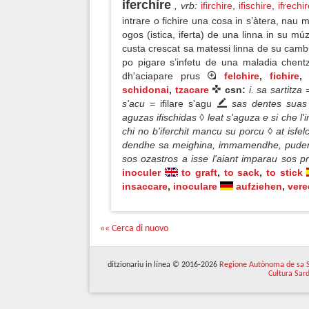
iferchíre
, vrb
:
ifirchire
,
ifischire
,
ifrechi
intrare o fichire una cosa in s’àtera, na
ogos (istica, iferta) de una linna in su m
custa crescat sa matessi linna de su cambu 
po pigare s’infetu de una maladia che
dh'aciapare prus
felchire
,
fichire
schidonai
,
tzacare
csn:
i. sa sartitza
s'acu
= ifilare s'agu
sas dentes suas 
aguzas ifischidas ◊ leat s'aguza e si che l'i
chi no b'iferchit mancu su porcu ◊ at isfel
dendhe sa meighina, immamendhe, pudendh
sos ozastros a isse l'aiant imparau sos 
inoculer
to graft
,
to sack
,
to stick
insaccare
,
inoculare
aufziehen
,
vere
«« Cerca di nuovo
ditzionariu in línea © 2016-2026
Regione Autònoma de sa 
Cultura Sar