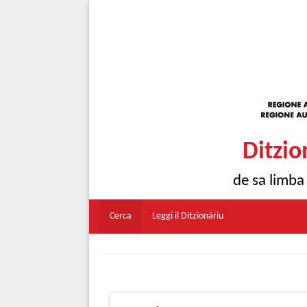
Ditzio
de sa limba
Cerca
Leggi il Ditzionàriu