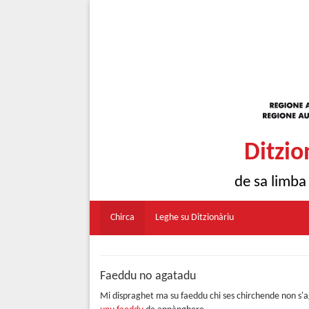
Ditzio
de sa limba
Chirca
Leghe su Ditzionàriu
Faeddu no agatadu
Mi dispraghet ma su faeddu chi ses chirchende non s'