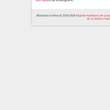
unu faeddu
de annànghere.
ditzionariu in línea © 2016-2026
Regione Autònoma de sa Sa
de sa Limba e Cult