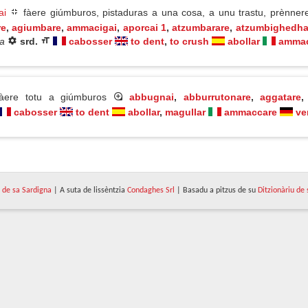
ai
fàere giúmburos, pistaduras a una cosa, a unu trastu, prènner
re
,
agiumbare
,
ammacigai
,
aporcai 1
,
atzumbarare
,
atzumbighedha
ca
srd.
cabosser
to dent
,
to crush
abollar
ammac
fàere totu a giúmburos
abbugnai
,
abburrutonare
,
aggatare
cabosser
to dent
abollar
,
magullar
ammaccare
ve
de sa Sardigna
| A suta de lissèntzia
Condaghes Srl
| Basadu a pitzus de su
Ditzionàriu de