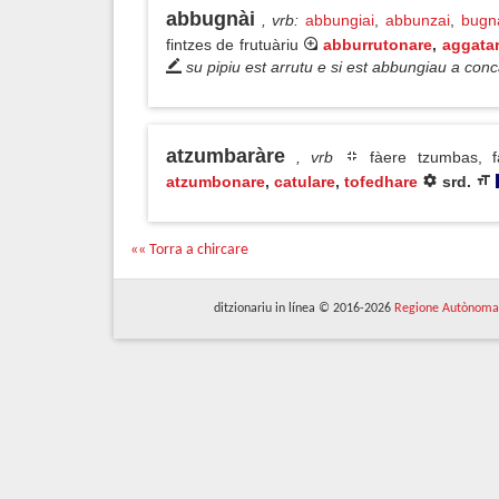
abbugnài
, vrb
:
abbungiai
,
abbunzai
,
bugn
fintzes de frutuàriu
abburrutonare
,
aggata
su pipiu est arrutu e si est abbungiau a con
atzumbaràre
, vrb
fàere tzumbas, 
atzumbonare
,
catulare
,
tofedhare
srd.
«« Torra a chircare
ditzionariu in línea © 2016-2026
Regione Autònoma 