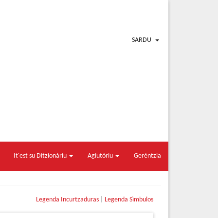
SARDU
It'est su Ditzionàriu
Agiutòriu
Gerèntzia
Legenda Incurtzaduras
|
Legenda Sìmbulos