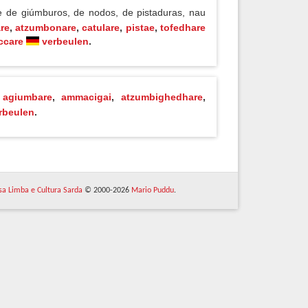
e de giúmburos, de nodos, de pistaduras, nau
re
,
atzumbonare
,
catulare
,
pistae
,
tofedhare
care
verbeulen
.
,
agiumbare
,
ammacigai
,
atzumbighedhare
,
rbeulen
.
 sa Limba e Cultura Sarda
© 2000-2026
Mario Puddu
.