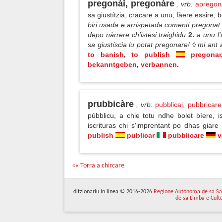
pregonài, pregonàre
, vrb
:
apregon
sa giustítzia, cracare a unu, fàere essire
biri usada e arrispetada comenti pregona
depo nàrrere ch'istesi traighidu
2.
a unu l'
sa giustíscia lu potat pregonare! ◊ mi an
to banish
,
to publish
pregonar
bekanntgeben
,
verbannen
.
prubbicàre
, vrb
:
pubblicai
,
pubbricare
púbblicu, a chie totu ndhe bolet bíere, 
iscrituras chi s'imprentant po dhas gia
publish
publicar
pubblicare
v
«« Torra a chircare
ditzionariu in línea © 2016-2026
Regione Autònoma de sa Sa
de sa Limba e Cult