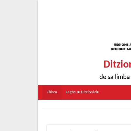
Ditzio
de sa limba
Chirca
Leghe su Ditzionàriu