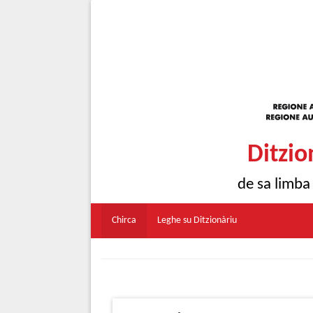
Ditzio
de sa limba
Chirca
Leghe su Ditzionàriu