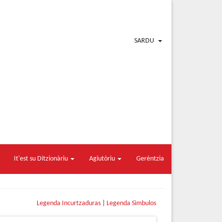
SARDU
It'est su Ditzionàriu
Agiutòriu
Gerèntzia
Legenda Incurtzaduras
|
Legenda Sìmbulos