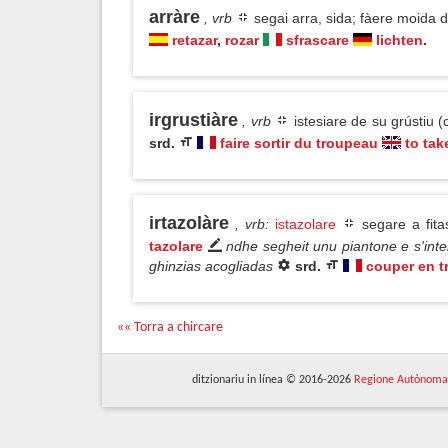
arràre
, vrb
segai arra, sida; fàere moida 
retazar
,
rozar
sfrascare
lichten
.
irgrustiàre
, vrb
istesiare de su grústiu 
srd.
faire sortir du troupeau
to tak
irtazolàre
, vrb
:
istazolare
segare a fita
tazolare
ndhe segheit unu piantone e s'inter
ghinzias acogliadas
srd.
couper en t
«« Torra a chircare
ditzionariu in línea © 2016-2026
Regione Autònoma 