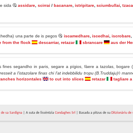
de sida
assidare
,
scirrai
/
bacanare
,
istripitare
,
sciumbullai
,
tzaca
(chedha) una parte de is pegos
iscamedhare
,
iscedhai
,
iscrobare
e from the flock
descarriar
,
retazar
sbrancare
aus der H
s fines segandho in paris, segare a pígios, fàere a tazolas, bogare 
esseit a l'istazolare finas chi l'at indebbilidu tropu (B.Truddaju)◊ man
ranches horizontales
to cut into slices
retazar
tagliare a
de sa Sardigna
| A suta de lissèntzia
Condaghes Srl
| Basadu a pitzus de su
Ditzionàriu de