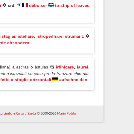
i
srd.
déboiser
to strip of leaves
,
istagiai
,
istellare
,
istropedhare
,
strumai 1
erde absondern
.
(linna) a ascras o àstulas
irfinicare
,
laurai
,
nedha istazolait su casu pro lu frauzare chin sas
 fétte o sfòglie orizzontali
aufschneiden
.
 sa Limba e Cultura Sarda
© 2000-2026
Mario Puddu
.