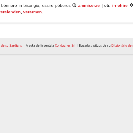
, bènnere in bisóngiu, essire pòberos
ammiserae
| ctr.
irrichire
verelenden
,
verarmen
.
de sa Sardigna
| A suta de lissèntzia
Condaghes Srl
| Basadu a pitzus de su
Ditzionàriu de