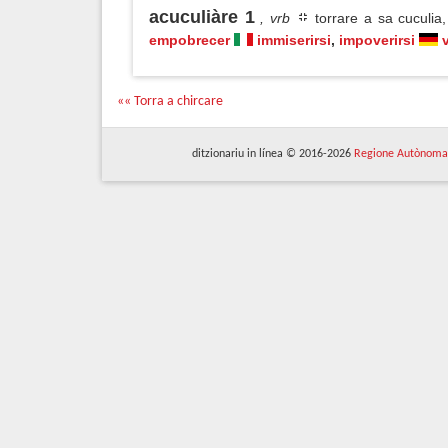
acuculiàre 1
, vrb
torrare a sa cuculia
empobrecer
immiserirsi
,
impoverirsi
«« Torra a chircare
ditzionariu in línea © 2016-2026
Regione Autònoma 