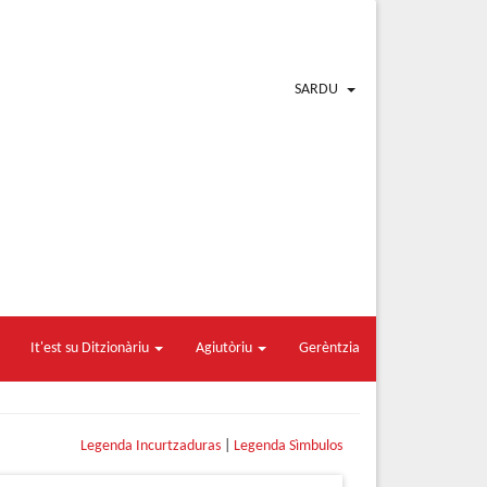
SARDU
It'est su Ditzionàriu
Agiutòriu
Gerèntzia
Legenda Incurtzaduras
|
Legenda Sìmbulos