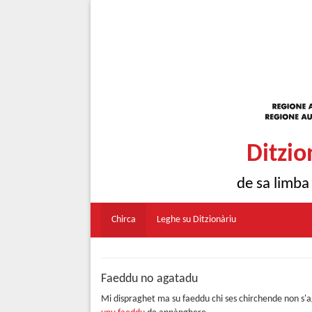
Ditzio
de sa limba
Chirca
Leghe su Ditzionàriu
Faeddu no agatadu
Mi dispraghet ma su faeddu chi ses chirchende non s'