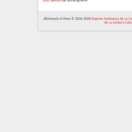
unu faeddu
de annànghere.
ditzionariu in línea © 2016-2026
Regione Autònoma de sa Sa
de sa Limba e Cult