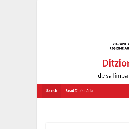
Ditzio
de sa limba
Search
Read Ditzionàriu