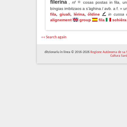
filerína
, nf
cosas postas in fila, una
bíngias imbitzaos a s’àghina / avb. a f. = un
fila
,
giuali
,
lérina
,
óldine
in cussa 
alignement
group
fila
schièra
«« Search again
ditzionariu in línea © 2016-2026
Regione Autònoma de sa 
Cultura Sar