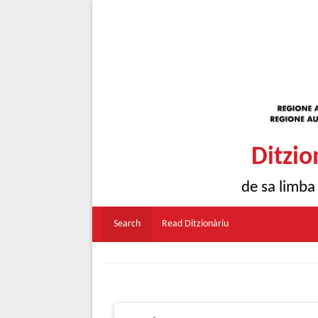
Ditzio
de sa limba
Search
Read Ditzionàriu