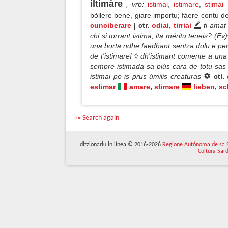
iltimàre
, vrb
:
istimai
,
istimare
,
stimai
bòllere bene, giare importu; fàere contu 
cunciberare
| ctr.
odiai
,
tirriai
ti amat 
chi si torrant istima, ita méritu teneis? (
una borta ndhe faedhant sentza dolu e pe
de t'istimare! ◊ dh'istimant comente a una
sempre istimada sa piús cara de totu sas
istimai po is prus úmilis creaturas
ctl.
estimar
amare
,
stimare
lieben
,
sc
«« Search again
ditzionariu in línea © 2016-2026
Regione Autònoma de sa 
Cultura Sar