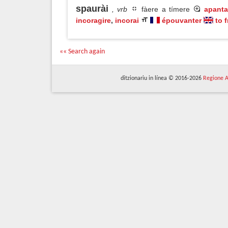
spaurài
, vrb
fàere a tímere
apanta
incoragire
,
incorai
épouvanter
to 
«« Search again
ditzionariu in línea © 2016-2026
Regione A