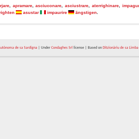
rjare
,
apramare
,
asciuconare
,
asciustrare
,
aterrighinare
,
impagur
frighten
asustar
impaurire
ängstigen
.
utònoma de sa Sardigna
| Under
Condaghes Srl
license | Based on
Ditzionàriu de sa Limba