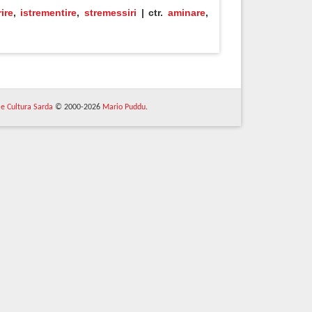
ire
,
istrementire
,
stremessiri
| ctr.
aminare
,
 e Cultura Sarda
© 2000-2026
Mario Puddu
.