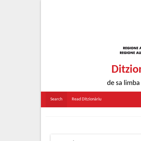
Ditzio
de sa limba
Search
Read Ditzionàriu