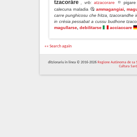
tzacoràre
, vrb
:
atzacorare
pigare 
calecuna maladia
ammagangiai
,
magu
carre punghicosu che fritza, tzacorandhe
in crésia pessabat a cussu budhone tzaco
magullarse
,
debilitarse
acciaccare
«« Search again
ditzionariu in línea © 2016-2026
Regione Autònoma de sa 
Cultura Sar