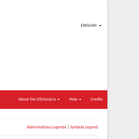
ENGLISH
About the Ditzionàriu
Help
Credits
Abbreviations Legenda
|
Symbols Legend