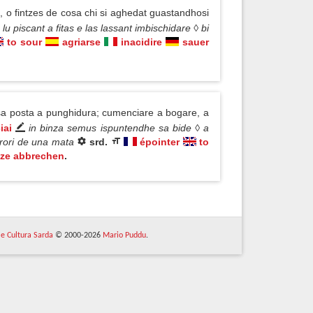
, o fintzes de cosa chi si aghedat guastandhosi
 piscant a fitas e las lassant imbischidare ◊ bi
to sour
agriarse
inacidire
sauer
sa posta a punghidura; cumenciare a bogare, a
iai
in binza semus ispuntendhe sa bide ◊ a
 frori de una mata
srd.
épointer
to
tze abbrechen
.
 e Cultura Sarda
© 2000-2026
Mario Puddu
.