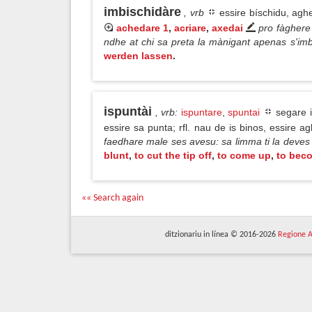
imbischidàre
, vrb
essire bíschidu, aghe
achedare 1
,
acriare
,
axedai
pro fàghere 
ndhe at chi sa preta la mànigant apenas s'im
werden lassen
.
ispuntài
, vrb
:
ispuntare
,
spuntai
segare i
essire sa punta; rfl. nau de is binos, essire 
faedhare male ses avesu: sa limma ti la deves 
blunt
,
to cut the tip off
,
to come up
,
to bec
«« Search again
ditzionariu in línea © 2016-2026
Regione A