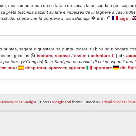
du, mescamente nau de su late o de cosas fatas cun late (es. cagiau)
sa preta bíschida pazant su late e imbetzes de lu fàghere a casu ndhe lu
bíschidat chena che la pònnere in sa salamuja
srd.
aigrir
s puntas, segare o guastare sa punta, tocare su binu nou; bogare co
aghedos, guastos
ispitare
,
scomai
/
essire
/
achedare 1
| ctr.
acuc
ispuntare! (V.Congias)
3.
in Sardigna no passat dí chi no ispuntit unu
ome sour
despuntar
,
aparecer
,
agriarse
spuntare
die Spi
utònoma de sa Sardigna
| Under
Condaghes Srl
license | Based on
Ditzionàriu de sa Limba