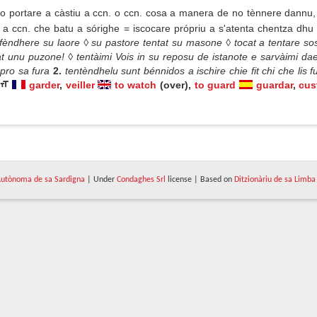
 o portare a càstiu a ccn. o ccn. cosa a manera de no tènnere dannu,
re a ccn. che batu a sórighe = iscocare própriu a s'atenta chentza dh
fèndhere su laore ◊ su pastore tentat su masone ◊ tocat a tentare so
rat unu puzone! ◊ tentàimi Vois in su reposu de istanote e sarvàimi dae
o pro sa fura
2.
tentèndhelu sunt bénnidos a ischire chie fit chi che lis 
garder
,
veiller
to watch
(over),
to guard
guardar
,
cus
utònoma de sa Sardigna
| Under
Condaghes Srl
license | Based on
Ditzionàriu de sa Limba