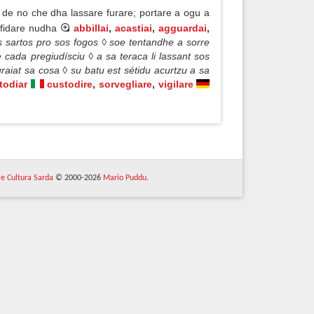
 de no che dha lassare furare; portare a ogu a
u fidare nudha
abbillai
,
acastiai
,
agguardai
,
s sartos pro sos fogos ◊ soe tentandhe a sorre
 cada pregiudísciu ◊ a sa teraca li lassant sos
furaiat sa cosa ◊ su batu est sétidu acurtzu a sa
todiar
custodire
,
sorvegliare
,
vigilare
 e Cultura Sarda
© 2000-2026
Mario Puddu
.