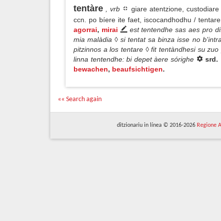
tentàre
, vrb
giare atentzione, custodiare
ccn. po bíere ite faet, iscocandhodhu / tenta
agorrai
,
mirai
est tentendhe sas aes pro di
mia malàdia ◊ si tentat sa binza isse no b'int
pitzinnos a los tentare ◊ fit tentàndhesi su zu
linna tentendhe: bi depet àere sórighe
srd.
bewachen
,
beaufsichtigen
.
«« Search again
ditzionariu in línea © 2016-2026
Regione A