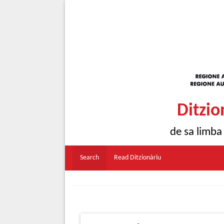
Ditzio
de sa limba
Search
Read Ditzionàriu