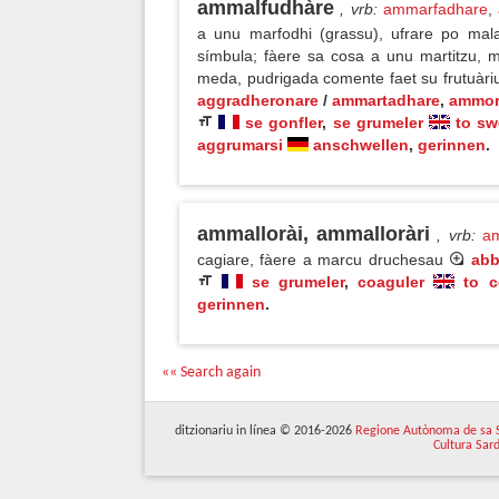
ammalfudhàre
, vrb
:
ammarfadhare
,
a unu marfodhi (grassu), ufrare po mal
símbula; fàere sa cosa a unu martitzu, m
meda, pudrigada comente faet su frutuàr
aggradheronare
/
ammartadhare
,
ammor
se gonfler
,
se grumeler
to sw
aggrumarsi
anschwellen
,
gerinnen
.
ammallorài, ammalloràri
, vrb
:
am
cagiare, fàere a marcu druchesau
abb
se grumeler
,
coaguler
to c
gerinnen
.
«« Search again
ditzionariu in línea © 2016-2026
Regione Autònoma de sa 
Cultura Sar