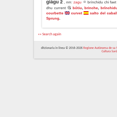
giàgu 2
, nm
:
zagu
brínchidu chi fae
dhu current
bótiu
,
brinche
,
brínchid
courbette
curvet
salto del cabal
Sprung
.
«« Search again
ditzionariu in línea © 2016-2026
Regione Autònoma de sa 
Cultura Sar