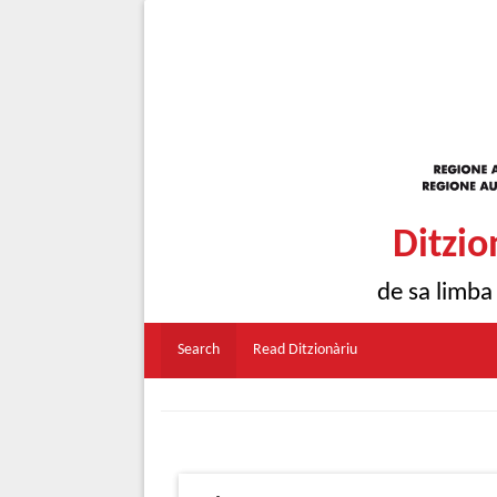
Ditzio
de sa limba
Search
Read Ditzionàriu