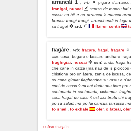
arrancài 1
, vrb
pigare s'arrancu
franigai
,
nuscai
sentza de mancu biri n
cussu no bit e no arrancat ◊ mancai arran
bruncu frungi frungi, arranchendi in logu
su fragu!
srd.
flairer
,
sentir
t
fiagàre
, vrb
:
fracare
,
fragai
,
fragare
ccn. cosa; bogare o lassare andhare frag
fraghigiai
,
nuscai
csn:
andai fraga f
che cane in catza (ma nau de is piciocos ch
chistione pro un'àtera, zenia de iscusa, de
su cane giraiat fiaghendhe su rastu e s'a
cani de cassa ◊ mi ant dadu unu fiore pro 
contonada in contonada, cichendu, fra
cosa fragat de casu ◊ est aici brutu chi fra
po sa saludi ma po fai càncua farrassa ma
to smell
,
to exhale
oler
,
olfatear
,
oler
«« Search again