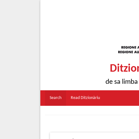
Ditzio
de sa limba
Search
Read Ditzionàriu