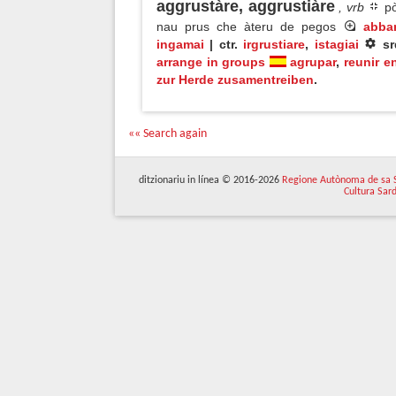
aggrustàre, aggrustiàre
, vrb
pò
nau prus che àteru de pegos
abba
ingamai
| ctr.
irgrustiare
,
istagiai
s
arrange in groups
agrupar
,
reunir e
zur Herde zusamentreiben
.
«« Search again
ditzionariu in línea © 2016-2026
Regione Autònoma de sa 
Cultura Sar