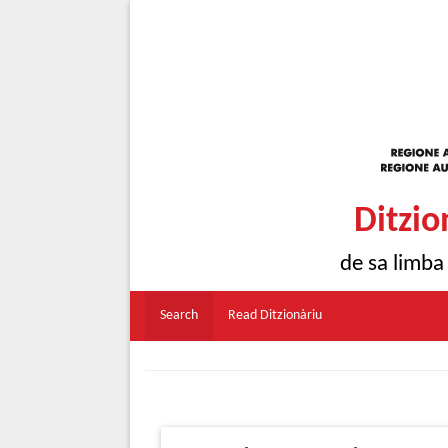
Ditzio
de sa limba
Search
Read Ditzionàriu