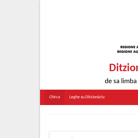
Ditzio
de sa limba
Chirca
Leghe su Ditzionàriu