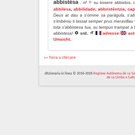
abbistèsa
, nf
su èssere abbistos,
abbilesa
,
abbilidade
,
abbristéntzia
,
cap
Deus at dau a s'ómine sa paràgula, s'abb
s'imbéniu ti lassat semper prus meravillau
tota s'abbistesa tua, su tempus trampat a 
abbistesa!
srd.
adresse
ast
Umsicht
.
«« Torra a chircare
ditzionariu in línea © 2016-2026
Regione Autònoma de sa Sa
de sa Limba e Cult