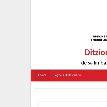
Ditzio
de sa limba
Chirca
Leghe su Ditzionàriu