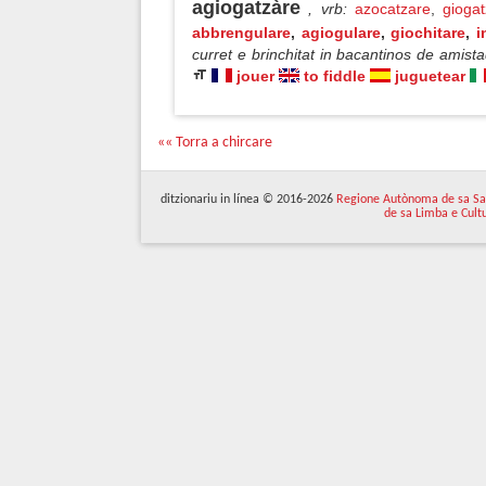
agiogatzàre
, vrb
:
azocatzare
,
giogat
abbrengulare
,
agiogulare
,
giochitare
,
i
curret e brinchitat in bacantinos de amis
jouer
to fiddle
juguetear
«« Torra a chircare
ditzionariu in línea © 2016-2026
Regione Autònoma de sa Sa
de sa Limba e Cult