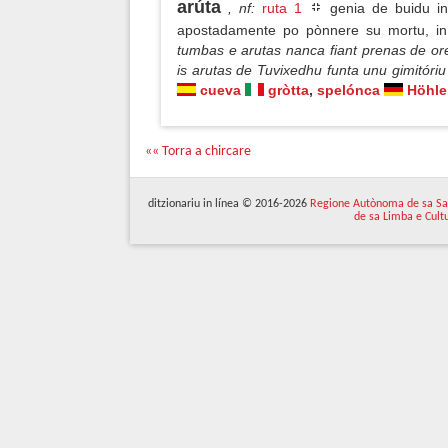
arúta
, nf
:
ruta 1
genia de buidu in 
apostadamente po pònnere su mortu, in
tumbas e arutas nanca fiant prenas de ore
is arutas de Tuvixedhu funta unu gimitóriu
cueva
gròtta
,
spelónca
Höhle
«« Torra a chircare
ditzionariu in línea © 2016-2026
Regione Autònoma de sa Sa
de sa Limba e Cult