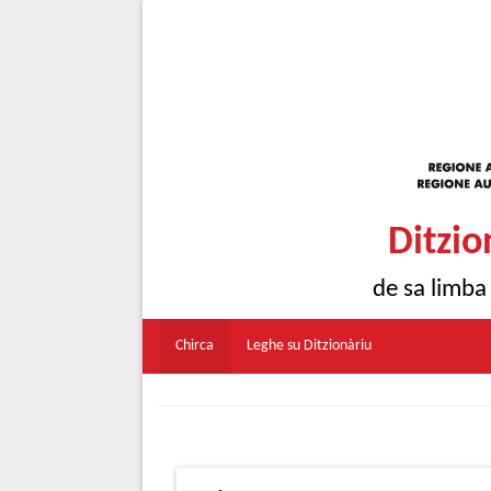
Ditzio
de sa limba
Chirca
Leghe su Ditzionàriu