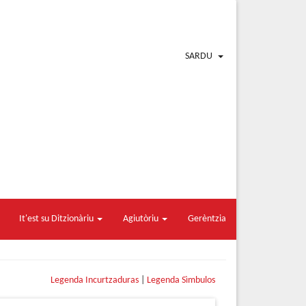
SARDU
It'est su Ditzionàriu
Agiutòriu
Gerèntzia
Legenda Incurtzaduras
|
Legenda Sìmbulos