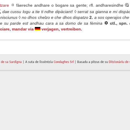
tzare
fàereche andhare o bogare sa gente; rfl. andharesindhe
dae cussu logu a tie ti ndhe dipàciant! ◊ serrat sa gianna e mi dispàc
 a nisciunus ◊ no dhos chelzo e che dhos dispatzo
2.
a sos operajos che 
dae su parde est andhau cara a sa domo de sa fémina
ctl., spn.
ciare
,
mandar via
verjagen
,
vertreiben
.
de sa Sardigna
| A suta de lissèntzia
Condaghes Srl
| Basadu a pitzus de su
Ditzionàriu de