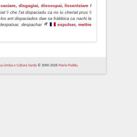
caciare
,
disgagiai
,
disocupai
,
lissentziare
/
iat ◊ che l'at dispaciadu ca no lu cheriat prus ◊
los ant dispaciados dae sa fràbbica ca nachi la
despatxar, despachar
expulser
,
mettre
 sa Limba e Cultura Sarda
© 2000-2026
Mario Puddu
.