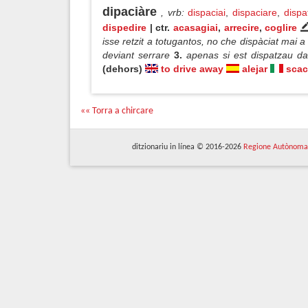
dipaciàre
, vrb
:
dispaciai
,
dispaciare
,
dispa
dispedire
| ctr.
acasagiai
,
arrecire
,
coglire
isse retzit a totugantos, no che dispàciat mai
deviant serrare
3.
apenas si est dispatzau 
(dehors)
to drive away
alejar
scac
«« Torra a chircare
ditzionariu in línea © 2016-2026
Regione Autònoma 