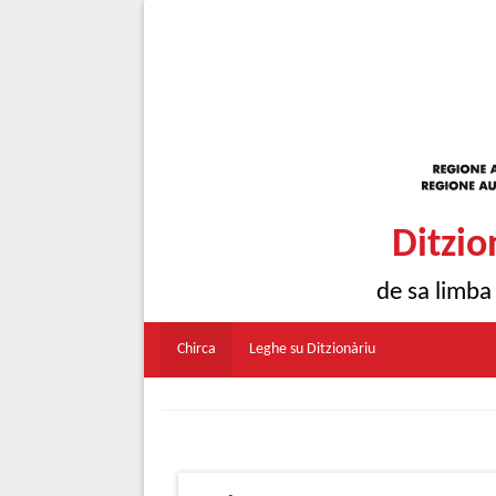
Ditzio
de sa limba
Chirca
Leghe su Ditzionàriu