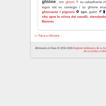
ghiòne
, nm
:
ghioni
su cabadhante chi
logos est su canàrgiu / su ghione im
ghionarzu
/
pignoni
spn.
guión
che apre la córsa dei cavalli
,
stendard
Banner
.
«« Torra a chircare
ditzionariu in línea © 2016-2026
Regione Autònoma de sa Sa
de sa Limba e Cult