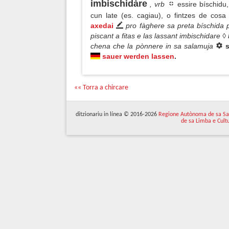
imbischidàre
, vrb
essire bíschidu
cun late (es. cagiau), o fintzes de cos
axedai
pro fàghere sa preta bíschida 
piscant a fitas e las lassant imbischidare 
chena che la pònnere in sa salamuja
sauer werden lassen
.
«« Torra a chircare
ditzionariu in línea © 2016-2026
Regione Autònoma de sa Sa
de sa Limba e Cult