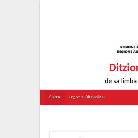
Ditzio
de sa limba
Chirca
Leghe su Ditzionàriu