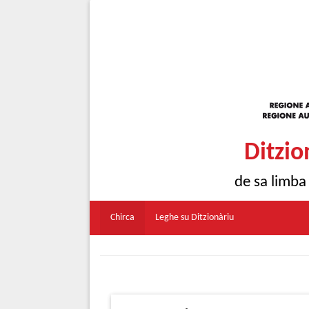
Ditzio
de sa limba
Chirca
Leghe su Ditzionàriu