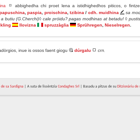
ina
abbighedha chi proet lena a istidhighedhos piticos, o fint
papuschina
,
paspia
,
proischina
,
tzibina
/
cdh. muidhina
sa modh
a butiu (G.Cherchi)◊ cale próidu? pagas modhinas at betadu! ◊ pusti
nkling
llovizna
spruzzàglia
Sprühregen
,
Nieselregen
.
òrgios, inue is ossos faent giogu
dúrgalu
crn.
de sa Sardigna
| A suta de lissèntzia
Condaghes Srl
| Basadu a pitzus de su
Ditzionàriu de