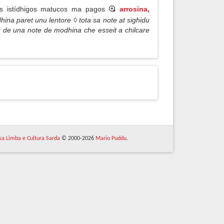
zes istídhigos matucos ma pagos
arrosina
,
ina paret unu lentore ◊ tota sa note at sighidu
s de una note de modhina che esseit a chilcare
 sa Limba e Cultura Sarda
© 2000-2026
Mario Puddu
.