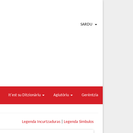
SARDU
It'est su Ditzionàriu
Agiutòriu
Gerèntzia
Legenda Incurtzaduras
|
Legenda Sìmbulos