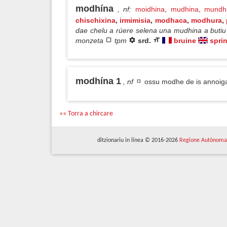
modhína
, nf
:
moidhina
,
mudhina
,
mundh
chischixina
,
irmimisia
,
modhaca
,
modhura
,
dae chelu a rúere selena una mudhina a butiu 
monzeta
tpm
srd.
bruine
spri
modhína 1
, nf
ossu modhe de is annoigad
«« Torra a chircare
ditzionariu in línea © 2016-2026
Regione Autònoma 