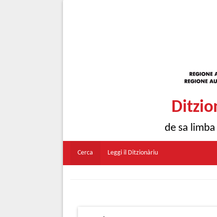
Ditzio
de sa limba
Cerca
Leggi il Ditzionàriu