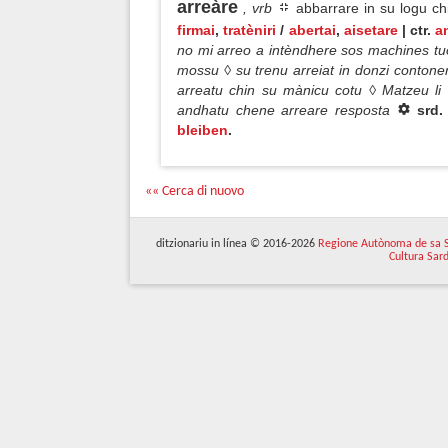
arreàre
, vrb
abbarrare in su logu chi
firmai
,
tratèniri
/
abertai
,
aisetare
| ctr.
a
no mi arreo a intèndhere sos machines tuos!
mossu ◊ su trenu arreiat in donzi contoner
arreatu chin su mànicu cotu ◊ Matzeu li 
andhatu chene arreare resposta
srd
bleiben
.
«« Cerca di nuovo
ditzionariu in línea © 2016-2026
Regione Autònoma de sa 
Cultura Sar