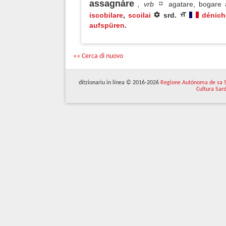
assagnàre
, vrb
agatare, bogare 
iscobilare
,
scoilai
srd.
dénich
aufspüren
.
«« Cerca di nuovo
ditzionariu in línea © 2016-2026
Regione Autònoma de sa 
Cultura Sar