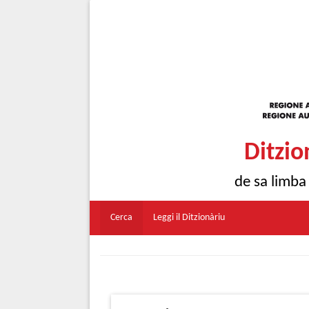
Ditzio
de sa limba
Cerca
Leggi il Ditzionàriu