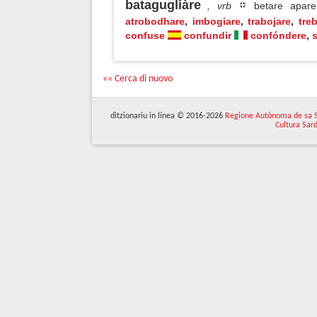
batagugliàre
, vrb
betare apare
atrobodhare
,
imbogiare
,
trabojare
,
tre
confuse
confundir
confóndere
,
«« Cerca di nuovo
ditzionariu in línea © 2016-2026
Regione Autònoma de sa 
Cultura Sar