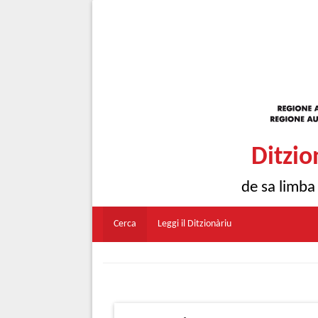
Ditzio
de sa limba
Cerca
Leggi il Ditzionàriu