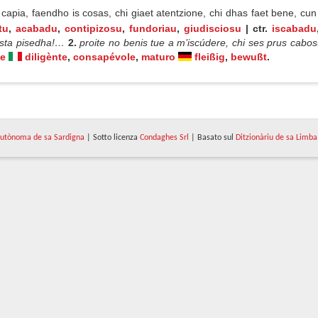
apia, faendho is cosas, chi giaet atentzione, chi dhas faet bene, cun in
tu
,
acabadu
,
contipizosu
,
fundoriau
,
giudisciosu
| ctr.
iscabadu
custa pisedha!…
2.
proite no benis tue a m’iscúdere, chi ses prus cab
te
diligènte
,
consapévole
,
maturo
fleißig
,
bewußt
.
utònoma de sa Sardigna
| Sotto licenza
Condaghes Srl
| Basato sul
Ditzionàriu de sa Limba