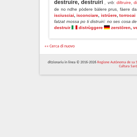
destruíre, destruíri
, vrb
:
diltruire
,
d
de no ndhe pòdere bàlere prus, fàere d
isciusciai
,
isconciare
,
istrúere
,
torrocai
fatzat mossa po ti distruiri: no ses cosa de
destruir
distrùggere
zerstören
,
v
«« Cerca di nuovo
ditzionariu in línea © 2016-2026
Regione Autònoma de sa 
Cultura Sar