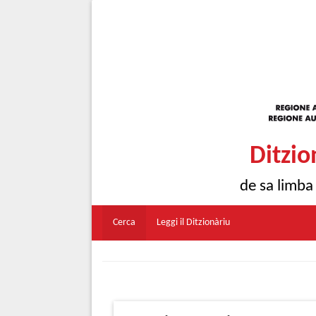
Ditzio
de sa limba
Cerca
Leggi il Ditzionàriu