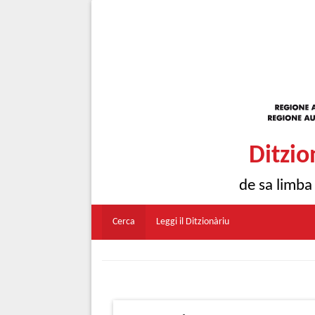
Ditzio
de sa limba
Cerca
Leggi il Ditzionàriu