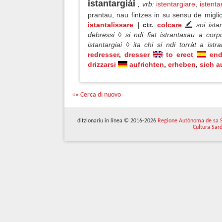
istantargiài
, vrb
:
istentargiare
,
istenta
prantau, nau fintzes in su sensu de miglio
istantalissare
| ctr.
colcare
soi ista
debressi ◊ si ndi fiat istrantaxau a cor
istantargiai ◊ ita chi si ndi torràt a is
redresser
,
dresser
to erect
end
drizzarsi
aufrichten
,
erheben
,
sich a
«« Cerca di nuovo
ditzionariu in línea © 2016-2026
Regione Autònoma de sa 
Cultura Sar