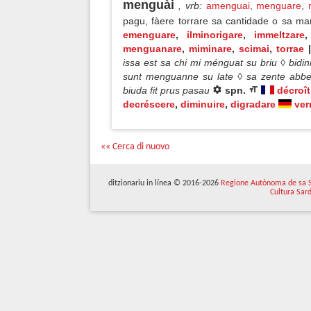
menguài
, vrb
:
amenguai
,
menguare
,
pagu, fàere torrare sa cantidade o sa m
emenguare
,
ilminorigare
,
immeltzare
menguanare
,
miminare
,
scimai
,
torrae
issa est sa chi mi ménguat su briu ◊ bid
sunt menguanne su late ◊ sa zente abbel
biuda fit prus pasau
spn.
décroît
decréscere
,
diminuire
,
digradare
ver
«« Cerca di nuovo
ditzionariu in línea © 2016-2026
Regione Autònoma de sa 
Cultura Sar