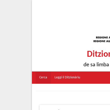
Ditzio
de sa limba
Cerca
Leggi il Ditzionàriu