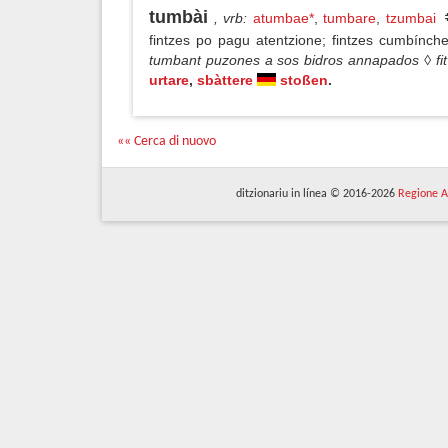
tumbài
, vrb
:
atumbae*
,
tumbare
,
tzumbai
fintzes po pagu atentzione; fintzes cumbínc
tumbant puzones a sos bidros annapados ◊ fit 
urtare
,
sbàttere
stoßen
.
«« Cerca di nuovo
ditzionariu in línea © 2016-2026
Regione A