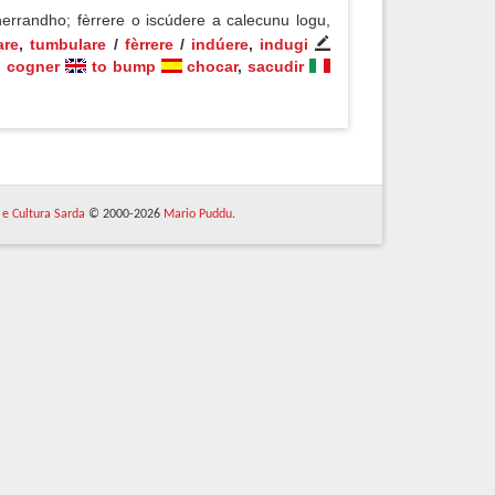
rrandho; fèrrere o iscúdere a calecunu logu,
are
,
tumbulare
/
fèrrere
/
indúere
,
indugi
,
cogner
to bump
chocar
,
sacudir
 e Cultura Sarda
© 2000-2026
Mario Puddu
.