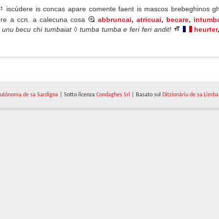
iscúdere is concas apare comente faent is mascos brebeghinos ghe
here a ccn. a calecuna cosa
abbruncai
,
atricuai
,
becare
,
intumb
unu becu chi tumbaiat ◊ tumba tumba e feri feri andit!
heurter
utònoma de sa Sardigna
| Sotto licenza
Condaghes Srl
| Basato sul
Ditzionàriu de sa Limba