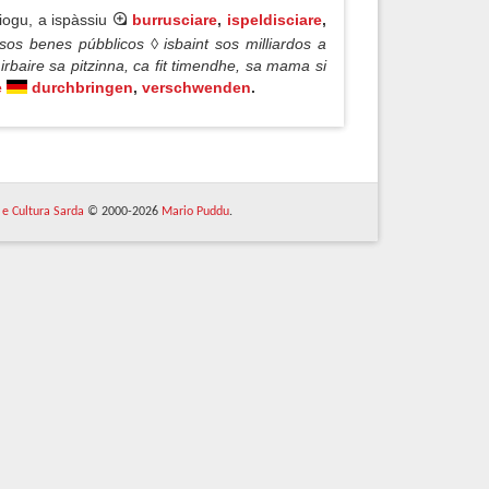
iogu, a ispàssiu
burrusciare
,
ispeldisciare
,
sos benes púbblicos ◊ isbaint sos milliardos a
 irbaire sa pitzinna, ca fit timendhe, sa mama si
e
durchbringen
,
verschwenden
.
 e Cultura Sarda
© 2000-2026
Mario Puddu
.