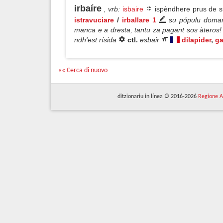
irbaíre
, vrb
:
isbaire
ispèndhere prus de su
istravuciare
/
irballare 1
su pópulu domand
manca e a dresta, tantu za pagant sos àteros
ndh'est rísida
ctl.
esbair
dilapider
,
ga
«« Cerca di nuovo
ditzionariu in línea © 2016-2026
Regione A