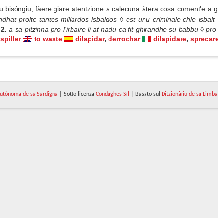
 bisóngiu; fàere giare atentzione a calecuna àtera cosa coment'e a g
hat proite tantos miliardos isbaidos ◊ est unu criminale chie isbait 
!
2.
a sa pitzinna pro l'irbaire li at nadu ca fit ghirandhe su babbu ◊ pro
spiller
to waste
dilapidar
,
derrochar
dilapidare
,
sprecar
utònoma de sa Sardigna
| Sotto licenza
Condaghes Srl
| Basato sul
Ditzionàriu de sa Limba