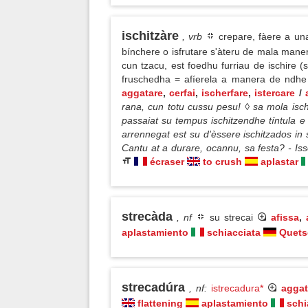
ischitzàre
, vrb
crepare, fàere a un
bínchere o isfrutare s'àteru de mala mane
cun tzacu, est foedhu furriau de ischire (
fruschedha = afíerela a manera de ndhe
aggatare
,
cerfai
,
ischerfare
,
istercare
/
rana, cun totu cussu pesu! ◊ sa mola isch
passaiat su tempus ischitzendhe tíntula e
arrennegat est su d'èssere ischitzados in
Cantu at a durare, ocannu, sa festa? - Iss
écraser
to crush
aplastar
strecàda
, nf
su strecai
afissa
,
aplastamiento
schiacciata
Quets
strecadúra
, nf
:
istrecadura*
aggat
flattening
aplastamiento
schi