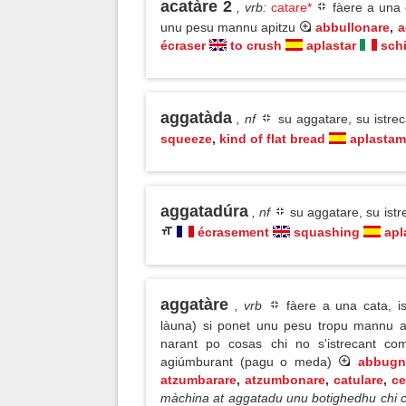
acatàre 2
, vrb
:
catare*
fàere a una c
unu pesu mannu apitzu
abbullonare
,
a
écraser
to crush
aplastar
sch
aggatàda
, nf
su aggatare, su istre
squeeze
,
kind of flat bread
aplastam
aggatadúra
, nf
su aggatare, su ist
écrasement
squashing
apl
aggatàre
, vrb
fàere a una cata, is
làuna) si ponet unu pesu tropu mannu a
narant po cosas chi no s'istrecant co
agiúmburant (pagu o meda)
abbugn
atzumbarare
,
atzumbonare
,
catulare
,
ce
màchina at aggatadu unu botighedhu chi 