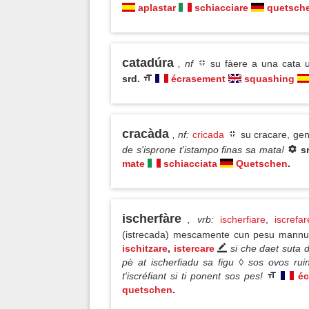
aplastar
schiacciare
quetsch
catadúra
, nf
su fàere a una cata
srd.
écrasement
squashing
cracàda
, nf
:
cricada
su cracare, gen
de s'isprone t'istampo finas sa mata!
s
mate
schiacciata
Quetschen
.
ischerfàre
, vrb
:
ischerfiare
,
iscrefar
(istrecada) mescamente cun pesu mannu
ischitzare
,
istercare
si che daet suta 
pè at ischerfiadu sa figu ◊ sos ovos ruin
t'iscréfiant si ti ponent sos pes!
éc
quetschen
.