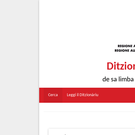
Ditzio
de sa limba
Cerca
Leggi il Ditzionàriu