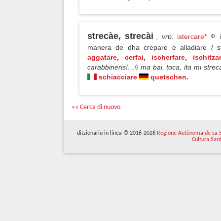
strecàe, strecài
, vrb
:
istercare*
i
manera de dha crepare e alladiare / s
aggatare
,
cerfai
,
ischerfare
,
ischitza
carabbineris!…◊ ma bai, toca, ita mi stre
schiacciare
quetschen
.
«« Cerca di nuovo
ditzionariu in línea © 2016-2026
Regione Autònoma de sa 
Cultura Sar