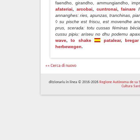
faendho, girandho, ammungiandho, impr
afateriai
,
arcobai
,
cuntronai
,
fainare
/
annanghes: ries, apunzas, tranchinas, pian
◊ su pische est friscu, est movendhe an
prus, scerada: totu cussas féminas bècia
cussu pipiu: ariseu no dhu podemu apax
wave
,
to shake
patalear
,
bregar
herbewegen
.
«« Cerca di nuovo
ditzionariu in línea © 2016-2026
Regione Autònoma de sa 
Cultura Sar