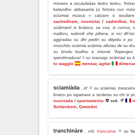
mòvere a iscutuladas lestru lestru, fint
betandho abbasanta (o fintzes cun móvi
sciumiai musca = catzare o issulia
sachedhare
,
scontziai
/
cadredhai
,
fr
sciàmiant is bratzus, sa coa, is corrus,
malloru, sulendi che píbera, si nci dh'i
aggradau su dhi pediri su dépidu e po 
muschitu sciàmia sciàmia allutau de su dr
su brodu budhiu e intonat "Asperge
spentimadura! ◊ su massaju sciàmiat su lo
to waggle
menear
,
agitar
dimena
sciamiàda
, nf
su sciamiai, mescamen
bratzu po ispainare a isciàmiu su chi si 
incorrada
/
spaniamentu
srd.
r
Schlenkern
,
Gewedel
.
tranchinàre
, vrb
:
trancuinai
su fàe