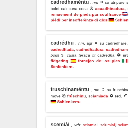
cadredhaméntu
, nm
su atripare i
bolet calecuna cosa
acuadhinadura
,
remuement de pieds par souffrance
pièdi per insofferènza di qlcs
Schle
cadrédhu
, nm, agt
su cadredhare, 
cadredhada
,
cadredhadura
,
cadredham
bois!
3.
custa teraca fit cadredha
sr
fidgeting
forcejeo de los pies
Schlenkern
.
fruschinaméntu
, nm
su fruschin
move
frúschinu
,
sciamiada
srd.
Schlenkern
.
scemiài
, vrb
:
sciamiai
,
sciumiai
,
scium