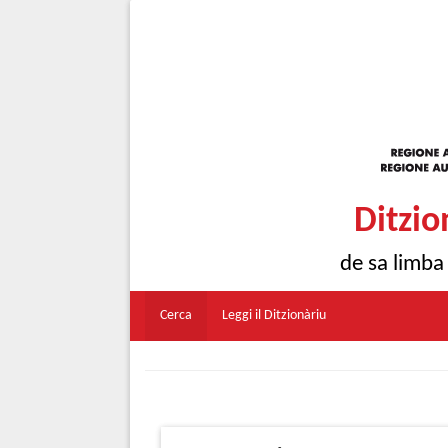
Ditzio
de sa limba
Cerca
Leggi il Ditzionàriu