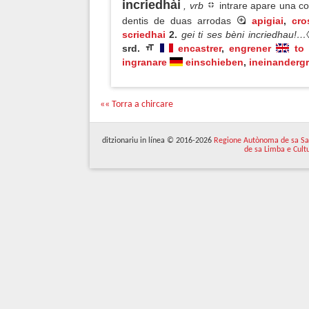
incriedhài
, vrb
intrare apare una cosa
dentis de duas arrodas
apigiai
,
cro
scriedhai
2.
gei ti ses bèni incriedhau!…
srd.
encastrer
,
engrener
to
ingranare
einschieben
,
ineinandergr
«« Torra a chircare
ditzionariu in línea © 2016-2026
Regione Autònoma de sa Sa
de sa Limba e Cult