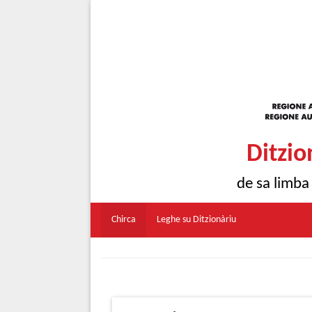
Ditzio
de sa limba
Chirca
Leghe su Ditzionàriu