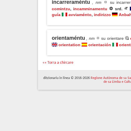
incarreraméntu
, nm
su incarrer
comintzu
,
incamminamentu
srd.
guía
avviaménto
,
indirizzo
Anba
orientaméntu
, nm
su orientare
orientation
orientación
orien
«« Torra a chircare
ditzionariu in línea © 2016-2026
Regione Autònoma de sa Sa
de sa Limba e Cult