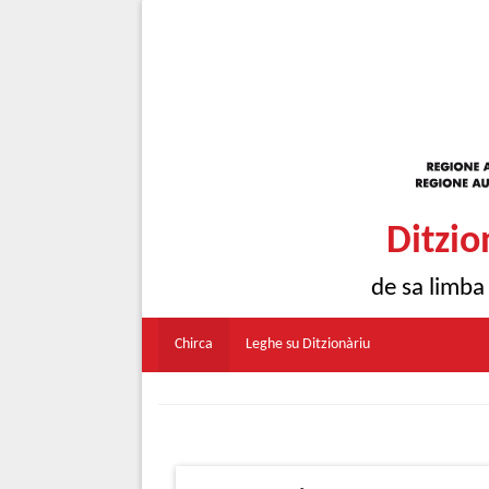
Ditzio
de sa limba
Chirca
Leghe su Ditzionàriu