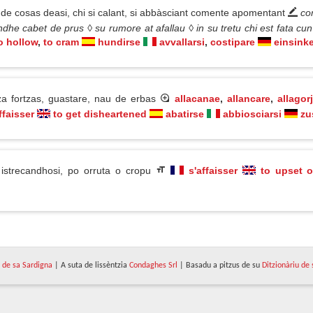
e de cosas deasi, chi si calant, si abbàsciant comente apomentant
co
dhe cabet de prus ◊ su rumore at afallau ◊ in su tretu chi est fata cun
o hollow
,
to cram
hundirse
avvallarsi
,
costipare
einsink
za fortzas, guastare, nau de erbas
allacanae
,
allancare
,
allagor
ffaisser
to get disheartened
abatirse
abbiosciarsi
zu
istrecandhosi, po orruta o cropu
s'affaisser
to upset o
de sa Sardigna
| A suta de lissèntzia
Condaghes Srl
| Basadu a pitzus de su
Ditzionàriu de