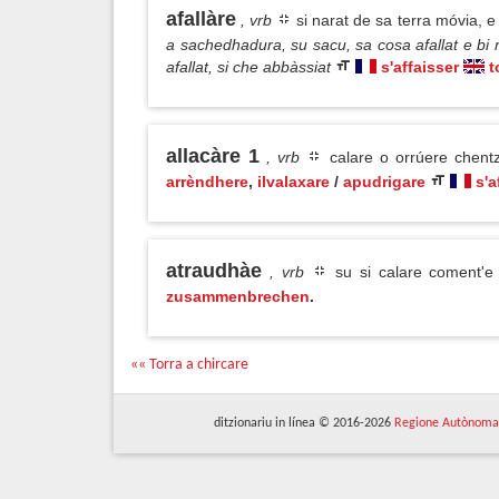
afallàre
, vrb
si narat de sa terra móvia, 
a sachedhadura, su sacu, sa cosa afallat e bi n
afallat, si che abbàssiat
s'affaisser
t
allacàre 1
, vrb
calare o orrúere chent
arrèndhere
,
ilvalaxare
/
apudrigare
s'a
atraudhàe
, vrb
su si calare coment'e 
zusammenbrechen
.
«« Torra a chircare
ditzionariu in línea © 2016-2026
Regione Autònoma 