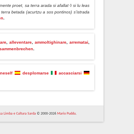
mente proet, sa terra arada si afallat ◊ si lu leas
 terra betada (acurtzu a sos pontinos) s'istrada
en
.
jare
,
alleventare
,
ammoltighinare
,
arrematai
,
sammenbrechen
.
neself
desplomarse
accasciarsi
 sa Limba e Cultura Sarda
© 2000-2026
Mario Puddu
.