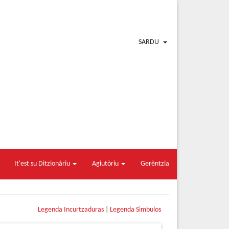
SARDU
It'est su Ditzionàriu
Agiutòriu
Gerèntzia
Legenda Incurtzaduras
|
Legenda Sìmbulos