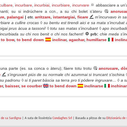
culbare
,
incurbare
,
incurbiai
,
incurbiare
,
incurvare
abbasciare a un'
anti; su si indrúchere a ccn., a su chi bolet s'àteru
ancruca
are
,
palangai
| ctr.
arritzare
,
istantargiai
,
ficare
m'incurvavo in sa
rbiare a cullire crocas ◊ su bentu est tirendi aici e sa mata s'incrubat
o pigai prus àcua a tassoni! ◊ totu sas matas s'incrubant ◊ apo incurb
incurbiada su chi nos benit o chi nos fachent!
prb:
chie meda s'inc
to bow
,
to bend down
inclinar
,
agachar
,
humillarse
inclin
na parte (es. sa conca o àteru); fàere totu trotu
ancrucare
,
dò
e
s'ingruxant piús de su normale chi azummai si truncant s'ischina
u padronu ◊ si ti paret bàscia sa terra pro ti pòdere ingruxare… ◊ a s
er
,
baisser
,
se courber
to bend down
inclinarse
inchinar
de sa Sardigna
| A suta de lissèntzia
Condaghes Srl
| Basadu a pitzus de su
Ditzionàriu de