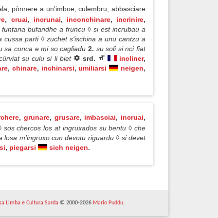
ala, pònnere a un'imboe, culembru; abbasciare
re
,
cruai
,
incrunai
,
inconchinare
,
incrinire
,
 funtana bufandhe a fruncu ◊ si est incrubau a
 a cussa parti ◊ zuchet s'ischina a unu cantzu a
adu sa conca e mi so cagliadu
2.
su soli si nci fiat
úrviat su culu si li biet
srd.
incliner
,
are
,
chinare
,
inchinarsi
,
umiliarsi
neigen
,
rchere
,
grunare
,
grusare
,
imbasciai
,
incruai
,
 ◊ sos chercos los at ingruxados su bentu ◊ che
a losa m'ingruxo cun devotu riguardu ◊ si devet
si
,
piegarsi
sich neigen
.
 sa Limba e Cultura Sarda
© 2000-2026
Mario Puddu
.