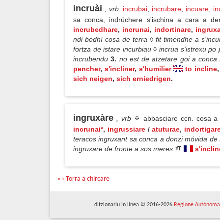
incruài
, vrb
:
incrubai
,
incrubare
,
incuare
,
in
sa conca, indrúchere s'ischina a cara a den
incrubedhare
,
incrunai
,
indortinare
,
ingrux
ndi bodhí cosa de terra ◊ fit timendhe a s'incu
fortza de istare incurbiau ◊ incrua s'istrexu p
incrubendu
3.
no est de atzetare goi a conca 
pencher
,
s'incliner
,
s'humilier
to incline
,
sich neigen
,
sich erniedrigen
.
ingruxàre
, vrb
abbasciare ccn. cosa a u
incrunai*
,
ingrussiare
/
atuturae
,
indortigar
teracos ingruxant sa conca a donzi móvida de s
ingruxare de fronte a sos meres
s'inclin
«« Torra a chircare
ditzionariu in línea © 2016-2026
Regione Autònoma 