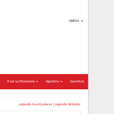
SARDU
It'est su Ditzionàriu
Agiutòriu
Gerèntzia
Legenda Incurtzaduras
|
Legenda Sìmbulos