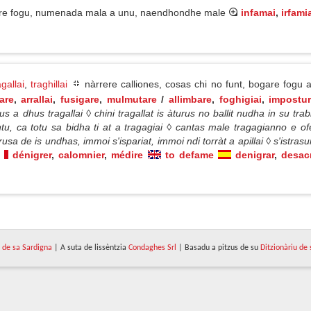
e fogu, numenada mala a unu, naendhondhe male
infamai
,
irfami
agallai
,
traghillai
nàrrere calliones, cosas chi no funt, bogare fogu a
are
,
arrallai
,
fusigare
,
mulmutare
/
allimbare
,
foghigiai
,
impostur
a dhus tragallai ◊ chini tragallat is àturus no ballit nudha in su trab
ntu, ca totu sa bidha ti at a tragagiai ◊ cantas male tragagianno e o
sa de is undhas, immoi s'ispariat, immoi ndi torràt a apillai ◊ s'istrasura
dénigrer
,
calomnier
,
médire
to defame
denigrar
,
desacr
de sa Sardigna
| A suta de lissèntzia
Condaghes Srl
| Basadu a pitzus de su
Ditzionàriu de