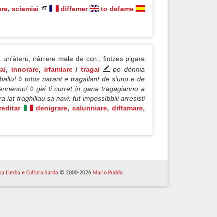
are
,
sciamiai
diffamer
to defame
 un'àteru, nàrrere male de ccn.; fintzes pigare
ai
,
innorare
,
irfamiare
/
tragai
po dónnia
ballu! ◊ totus narant e tragallant de s'unu e de
fennenno! ◊ gei ti curret in gana tragagianno a
 iat traghillau sa navi: fut impossíbbili arresisti
editar
denigrare
,
calunniare
,
diffamare
,
 sa Limba e Cultura Sarda
© 2000-2026
Mario Puddu
.