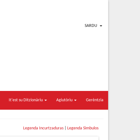
SARDU
It'est su Ditzionàriu
Agiutòriu
Gerèntzia
Legenda Incurtzaduras
|
Legenda Sìmbulos