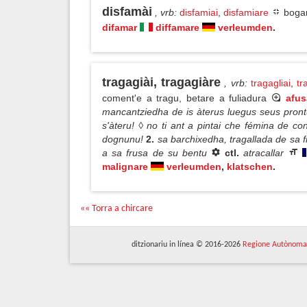
disfamài
, vrb
:
disfamiai
,
disfamiare
bogar
difamar
diffamare
verleumden
.
tragagiài, tragagiàre
, vrb
:
tragagliai
,
tr
coment'e a tragu, betare a fuliadura
afus
mancantziedha de is àterus luegus seus prontus 
s'àteru! ◊ no ti ant a pintai che fémina de co
dognunu!
2.
sa barchixedha, tragallada de sa fru
a sa frusa de su bentu
ctl.
atracallar
malignare
verleumden
,
klatschen
.
«« Torra a chircare
ditzionariu in línea © 2016-2026
Regione Autònoma 