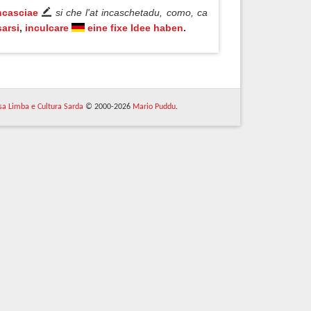
ncasciae
si che l'at incaschetadu, como, ca
sarsi
,
inculcare
eine fixe Idee haben
.
 sa Limba e Cultura Sarda
© 2000-2026
Mario Puddu
.