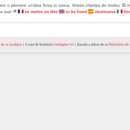
are o pònnere un’idea firma in conca, fintzes chentza de motivu
i
dea sua!
se mettre en tête
to be fixed
obstinarse
fis
de sa Sardigna
| A suta de lissèntzia
Condaghes Srl
| Basadu a pitzus de su
Ditzionàriu de