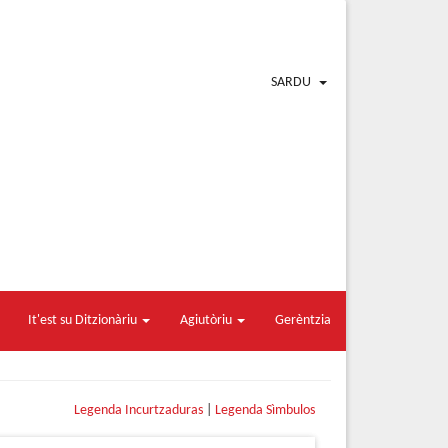
SARDU
It'est su Ditzionàriu
Agiutòriu
Gerèntzia
Legenda Incurtzaduras
|
Legenda Sìmbulos