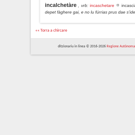
incalchetàre
, vrb
:
incaschetare
incasci
depet fàghere gai, e no lu fúrrias prus dae s'i
«« Torra a chircare
ditzionariu in línea © 2016-2026
Regione Autònoma 