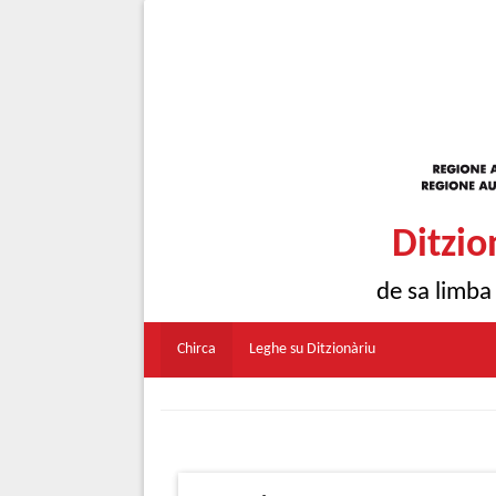
Ditzio
de sa limba
Chirca
Leghe su Ditzionàriu