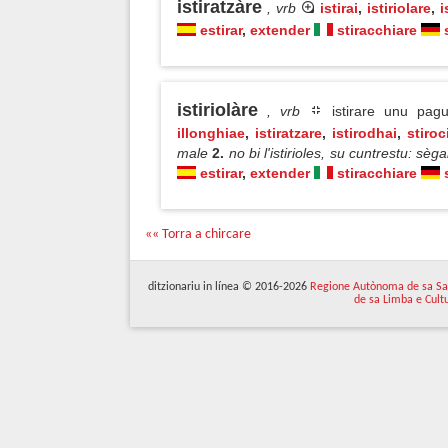
istiratzàre
, vrb
istirai
,
istiriolare
,
i
estirar
,
extender
stiracchiare
istiriolàre
, vrb
istirare unu pagu
illonghiae
,
istiratzare
,
istirodhai
,
stiroc
male
2.
no bi l'istirioles, su cuntrestu: sèg
estirar
,
extender
stiracchiare
«« Torra a chircare
ditzionariu in línea © 2016-2026
Regione Autònoma de sa Sa
de sa Limba e Cult